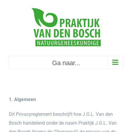
Skip
to
content
Ga naar...
1. Algemeen
Dit Privacyreglement beschrijft hoe J.G.L. Van den
Bosch handelend onder de naam Praktijk J.G.L. Van
den Bosch (hierna de ‘Therapeut’) de privacy van de